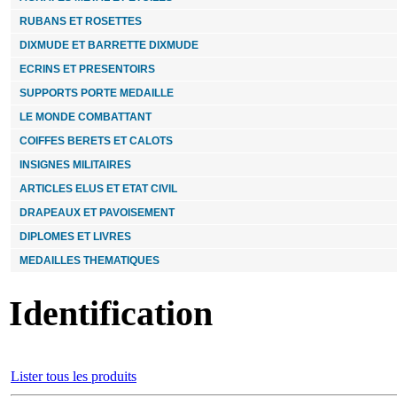
DIPLOME MAIRE HONORAIRE 20x30cm avec
AGRAFES METAL ET ETOILES
cadre
RUBANS ET ROSETTES
DIXMUDE ET BARRETTE DIXMUDE
65.00 €
ECRINS ET PRESENTOIRS
SUPPORTS PORTE MEDAILLE
INSIGNE POLICE 20 ANS - NOEUD
LE MONDE COMBATTANT
COIFFES BERETS ET CALOTS
12.00 €
INSIGNES MILITAIRES
DIXMUDE CROIX DU COMBATTANT
ARTICLES ELUS ET ETAT CIVIL
DRAPEAUX ET PAVOISEMENT
8.00 €
DIPLOMES ET LIVRES
MEDAILLES THEMATIQUES
Identification
Lister tous les produits