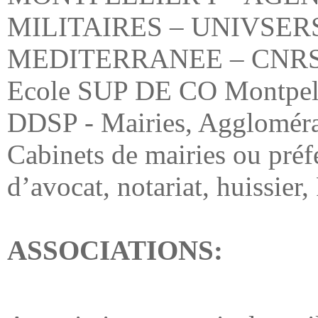
MONTPELLIER I – AGE
MILITAIRES – UNIVSER
MEDITERRANEE – CNRS
PROTECTION JUDICIAIRE argent
Ecole SUP DE CO Montpe
DDSP - Mairies, Agglomérat
55.00 €
Cabinets de mairies ou préfe
MEDAILLE HONNEUR PENITENTIAIRE OR
qualité bronze doré
d’avocat, notariat, huissier,
59.00 €
FIXE RUBAN PALMES ACADEMIQUES
CHEVALIER - lot de 5
ASSOCIATIONS:
20.00 €