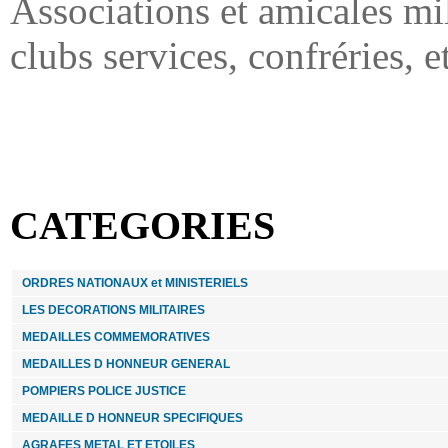
Médaille CONSEIL DE PRUDHOMMES Président
Associations et amicales mi
CPH
clubs services, confréries, e
550.00 €
FIXE RUBAN COURAGE ET DEVOUEMENT
BRONZE - lot de 5
15.00 €
CATEGORIES
CISEAUX D INAUGURATION chromes avec mini
ruban tricolore
ORDRES NATIONAUX et MINISTERIELS
49.00 €
LES DECORATIONS MILITAIRES
FIXE RUBAN CROIX DU COMBATTANT
MEDAILLES COMMEMORATIVES
VOLONTAIRE - lot de 5
MEDAILLES D HONNEUR GENERAL
POMPIERS POLICE JUSTICE
20.00 €
MEDAILLE D HONNEUR SPECIFIQUES