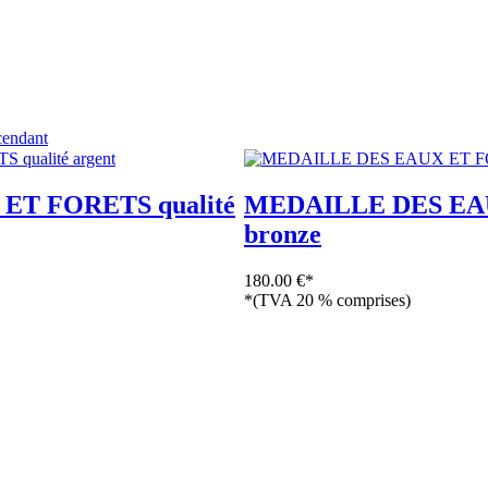
« Bienvenue sur e-medailles.com, le spé
ET FORETS qualité
MEDAILLE DES EAU
bronze
180.00 €*
*(TVA 20 % comprises)