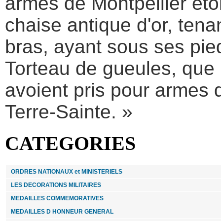
armes de Montpellier étoi
36.00 €
chaise antique d'or, tena
MEDAILLE HONNEUR COMMUNALE 30 ans -
reduction miniature
bras, ayant sous ses pi
Torteau de gueules, que
99.00 €
avoient pris pour armes 
AGRAFE SAHARA
Terre-Sainte. »
8.00 €
CATEGORIES
médaille des SAPEURS POMPIERS SERVICES
EXCEPTIONNELS VERMEIL
ORDRES NATIONAUX et MINISTERIELS
69.00 €
LES DECORATIONS MILITAIRES
COFFRET DE PRESENTATION pour diplome et
MEDAILLES COMMEMORATIVES
médaille (non inclus)
MEDAILLES D HONNEUR GENERAL