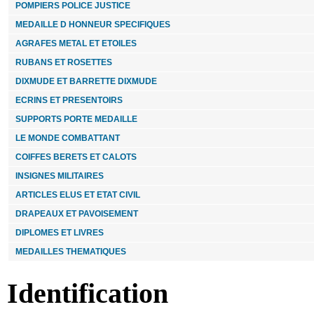
POMPIERS POLICE JUSTICE
18.00 €
MEDAILLE D HONNEUR SPECIFIQUES
ROSETTE ORDRE NATIONAL DU MERITE
AGRAFES METAL ET ETOILES
commandeur
RUBANS ET ROSETTES
DIXMUDE ET BARRETTE DIXMUDE
16.00 €
ECRINS ET PRESENTOIRS
SUPPORTS PORTE MEDAILLE
Médaille régionale départementale et communale 30
ANS VERMEIL
LE MONDE COMBATTANT
COIFFES BERETS ET CALOTS
75.00 €
INSIGNES MILITAIRES
ROSETTE MERITE MARITIME Officier
ARTICLES ELUS ET ETAT CIVIL
DRAPEAUX ET PAVOISEMENT
12.00 €
DIPLOMES ET LIVRES
MEDAILLES THEMATIQUES
INSIGNE PINS MERITE AGRICOLE
20.00 €
Identification