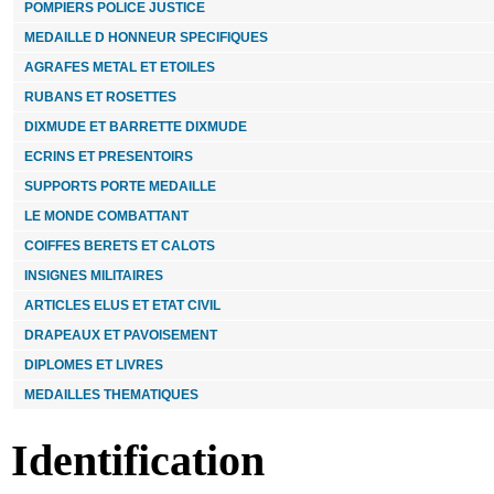
POMPIERS POLICE JUSTICE
15.00 €
MEDAILLE D HONNEUR SPECIFIQUES
PROTECTION JUDICIAIRE or
AGRAFES METAL ET ETOILES
RUBANS ET ROSETTES
65.00 €
DIXMUDE ET BARRETTE DIXMUDE
ECRINS ET PRESENTOIRS
CRAVATE TRICOLORE frangée
SUPPORTS PORTE MEDAILLE
LE MONDE COMBATTANT
120.00 €
COIFFES BERETS ET CALOTS
MEDAILLE ORDRE DU MERITE AGRICOLE
INSIGNES MILITAIRES
chevalier
ARTICLES ELUS ET ETAT CIVIL
DRAPEAUX ET PAVOISEMENT
290.00 €
DIPLOMES ET LIVRES
MEDAILLES THEMATIQUES
Identification