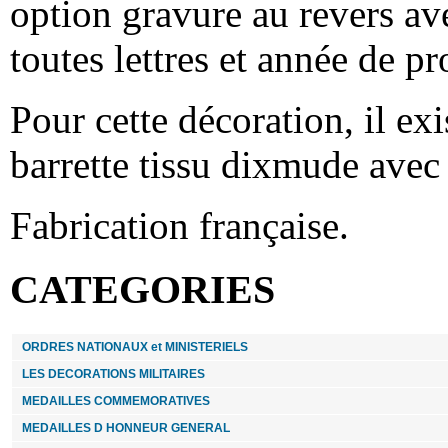
option gravure au revers av
9.00 €
toutes lettres et année de p
LEGION D HONNEUR COMMANDEUR miniature
reduction bronze
Pour cette décoration, il exis
barrette tissu dixmude avec 
65.00 €
INSIGNE PINS LEGION D HONNEUR Officier
Fabrication française.
20.00 €
CATEGORIES
AGRAFE ALGERIE
8.00 €
ORDRES NATIONAUX et MINISTERIELS
LES DECORATIONS MILITAIRES
FIXE RUBAN COURAGE ET DEVOUEMENT
BRONZE - lot de 5
MEDAILLES COMMEMORATIVES
MEDAILLES D HONNEUR GENERAL