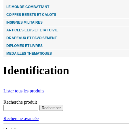
classe
LE MONDE COMBATTANT
COIFFES BERETS ET CALOTS
15.00 €
INSIGNES MILITAIRES
ARTICLES ELUS ET ETAT CIVIL
MEDAILLE COMMEMORATIVE AFN réduction
miniature
DRAPEAUX ET PAVOISEMENT
DIPLOMES ET LIVRES
30.00 €
MEDAILLES THEMATIQUES
Identification
Lister tous les produits
Recherche produit
Recherche avancée