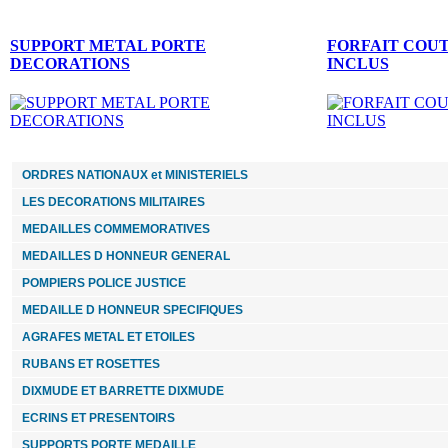
8.00 €
SUPPORT METAL PORTE
FORFAIT COU
médaille des SAPEURS POMPIERS SERVICES
EXCEPTIONNELS ARGENT
DECORATIONS
INCLUS
69.00 €
MEDAILLE DES DEPORTES POUR FAITS DE
RESISTANCE
ORDRES NATIONAUX et MINISTERIELS
LES DECORATIONS MILITAIRES
MEDAILLES COMMEMORATIVES
45.00 €
MEDAILLES D HONNEUR GENERAL
MEDAILLE DES AFFAIRES ETRANGERES
POMPIERS POLICE JUSTICE
CIVIL
MEDAILLE D HONNEUR SPECIFIQUES
99.00 €
AGRAFES METAL ET ETOILES
RUBANS ET ROSETTES
PLAQUE FUNERAIRE FNACA
DIXMUDE ET BARRETTE DIXMUDE
169.00 €
ECRINS ET PRESENTOIRS
DIXMUDE COURAGE ET DEVOUEMENT 2ème
SUPPORTS PORTE MEDAILLE