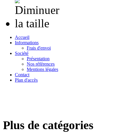
MEDAILLE PALMES ACADEMIQUES chevalier -
reduction ARGENT
Accueil
Informations
75.00 €
Frais d'envoi
Société
LEGION D HONNEUR COMMANDEUR miniature
Présentation
reduction bronze
Nos références
Mentions légales
Contact
65.00 €
Plan d'accès
AGRAFE AFGHANISTAN
« Bienvenue 
8.00 €
AGRAFE COMMANDEMENT ARMEE DE L AIR
Plus de catégories