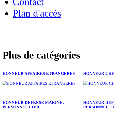
Contact
Plan d'accès
« Bienvenue 
BREVET MONTAGNE OR
Plus de catégories
45.00 €
NOEUD ORDRE NATIONAL DU MERITE
chevalier
HONNEUR AFFAIRES ETRANGERES
HONNEUR CHE
9.00 €
AGRAFE MINIATURE DEFENSE AERIENNE
HONNEUR DEFENSE MARINE /
HONNEUR DEFE
6.00 €
PERSONNEL CIVIL
PERSONNEL CI
FIXE RUBAN MEDAILLE MILITAIRE - lot de 5