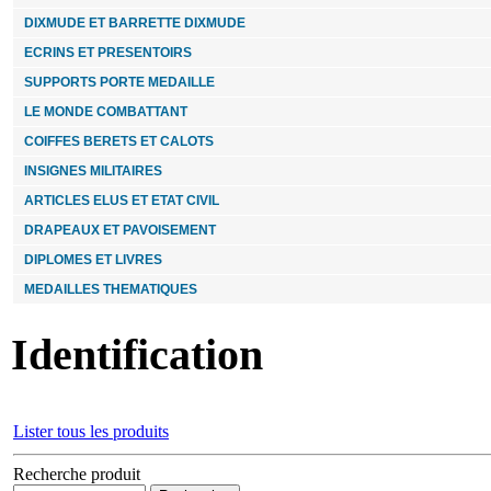
8.00 €
DIXMUDE ET BARRETTE DIXMUDE
ECRINS ET PRESENTOIRS
DOUBLE CD 26 CHANSONS - CENTENAIRE 14-
18
SUPPORTS PORTE MEDAILLE
LE MONDE COMBATTANT
25.00 €
COIFFES BERETS ET CALOTS
INSIGNES MILITAIRES
MEDAILLE DE LA PROTECTION MILITAIRE
DU TERRITOIRE agrafe JUPITER
ARTICLES ELUS ET ETAT CIVIL
DRAPEAUX ET PAVOISEMENT
DIPLOMES ET LIVRES
36.00 €
MEDAILLES THEMATIQUES
Identification
Lister tous les produits
Recherche produit