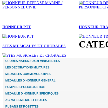
20.00 €
ROSETTE SAPEURS POMPIERS SERVICES
EXCEPTIONNELS argent
HONNEUR PTT
HONNEUR TRA
CATE
27.00 €
STES MUSICALES ET CHORALES
AGRAFE METAL ANNEE
12.00 €
ORDRES NATIONAUX et MINISTERIELS
LES DECORATIONS MILITAIRES
DIXMUDE PALMES ACADEMIQUES Chevalier
MEDAILLES COMMEMORATIVES
MEDAILLES D HONNEUR GENERAL
8.00 €
POMPIERS POLICE JUSTICE
DIXMUDE ORDRE NATIONAL DU MERITE
MEDAILLE D HONNEUR SPECIFIQUES
chevalier
AGRAFES METAL ET ETOILES
RUBANS ET ROSETTES