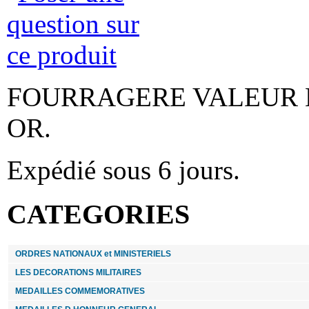
MEDAILLE ORDRE NATIONAL DU MERITE
Officier ordonnance
350.00 €
ROSETTE SANTE ET AFFAIRES SOCIALES
FOURRAGERE VALEUR MILI
argent
OR.
19.00 €
Expédié sous 6 jours.
FOURRAGERE LEGION D HONNEUR
règlementaire
CATEGORIES
35.00 €
AGRAFE MINIATURE ERYM
ORDRES NATIONAUX et MINISTERIELS
LES DECORATIONS MILITAIRES
6.00 €
MEDAILLES COMMEMORATIVES