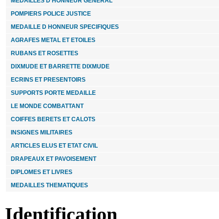
PORTE CLE sapeurs pompiers metal
MEDAILLES D HONNEUR GENERAL
POMPIERS POLICE JUSTICE
MEDAILLE D HONNEUR SPECIFIQUES
18.00 €
AGRAFES METAL ET ETOILES
DIXMUDE MERITE AGRICOLE Commandeur
RUBANS ET ROSETTES
DIXMUDE ET BARRETTE DIXMUDE
24.00 €
ECRINS ET PRESENTOIRS
SUPPORTS PORTE MEDAILLE
INSIGNE DE BERET TRAIN
LE MONDE COMBATTANT
COIFFES BERETS ET CALOTS
12.00 €
INSIGNES MILITAIRES
FIXE RUBAN SANTE ET AFFAIRES SOCIALES -
lot de 5
ARTICLES ELUS ET ETAT CIVIL
DRAPEAUX ET PAVOISEMENT
DIPLOMES ET LIVRES
20.00 €
MEDAILLES THEMATIQUES