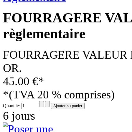
FOURRAGERE VAL
règlementaire
FOURRAGERE VALEUR MILI
OR.
BREVET SECOURISME BRANCARDIER échelon
bronze
45.00 €*
*(TVA 20 % comprises)
25.00 €
FIXE RUBAN CROIX DE GUERRE TOE - lot de 5
Quantité:
6 jours
15.00 €