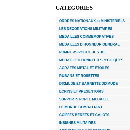
MINIATURE
boite carton.
CATEGORIES
6.00 €
AGRAFE MINIATURE ECOLE DE
ORDRES NATIONAUX et MINISTERIELS
GENDARMERIE
LES DECORATIONS MILITAIRES
MEDAILLES COMMEMORATIVES
6.00 €
MEDAILLES D HONNEUR GENERAL
POMPIERS POLICE JUSTICE
DIXMUDE COMMUNALE 30 ANS
MEDAILLE D HONNEUR SPECIFIQUES
AGRAFES METAL ET ETOILES
18.00 €
RUBANS ET ROSETTES
PINS CROIX DE LORRAINE FRANCE LIBRE
DIXMUDE ET BARRETTE DIXMUDE
ECRINS ET PRESENTOIRS
9.00 €
SUPPORTS PORTE MEDAILLE
LE MONDE COMBATTANT
COIFFES BERETS ET CALOTS
INSIGNES MILITAIRES